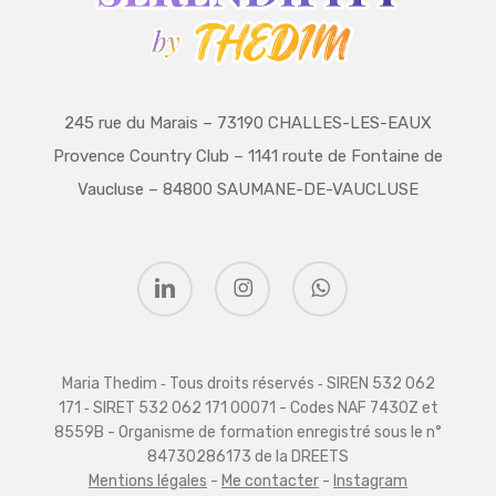
245 rue du Marais – 73190 CHALLES-LES-EAUX
Provence Country Club – 1141 route de Fontaine de
Vaucluse – 84800 SAUMANE-DE-VAUCLUSE
linkedin
instagram
whatsapp
Maria Thedim ‑ Tous droits réservés ‑ SIREN 532 062
171 ‑ SIRET 532 062 171 00071 - Codes NAF 7430Z et
8559B - Organisme de formation enregistré sous le n°
84730286173 de la DREETS
Mentions légales
-
Me contacter
-
Instagram