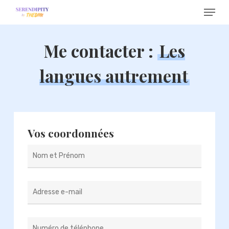
Menu
Skip
to
main
Me contacter :
Les
content
langues autrement
Vos coordonnées