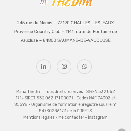
245 rue du Marais – 73190 CHALLES-LES-EAUX
Provence Country Club – 1141 route de Fontaine de
Vaucluse – 84800 SAUMANE-DE-VAUCLUSE
linkedin
instagram
whatsapp
Maria Thedim ‑ Tous droits réservés ‑ SIREN 532 062
171 ‑ SIRET 532 062 171 00071 - Codes NAF 7430Z et
8559B - Organisme de formation enregistré sous le n°
84730286173 de la DREETS
Mentions légales
-
Me contacter
-
Instagram