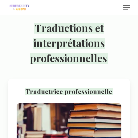
Menu
Skip
to
main
Traductions et
content
interprétations
professionnelles
Traductrice professionnelle