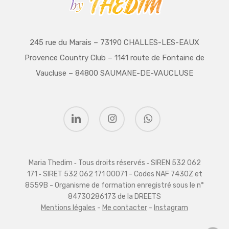
245 rue du Marais – 73190 CHALLES-LES-EAUX
Provence Country Club – 1141 route de Fontaine de
Vaucluse – 84800 SAUMANE-DE-VAUCLUSE
linkedin
instagram
whatsapp
Maria Thedim ‑ Tous droits réservés ‑ SIREN 532 062
171 ‑ SIRET 532 062 171 00071 - Codes NAF 7430Z et
8559B - Organisme de formation enregistré sous le n°
84730286173 de la DREETS
Mentions légales
-
Me contacter
-
Instagram