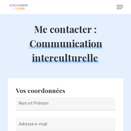
Menu
Skip
to
main
Me contacter :
content
Communication
interculturelle
Vos coordonnées