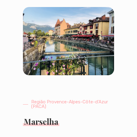
Região Provence-Alpes-Côte-d’Azur
(PACA)
Marselha