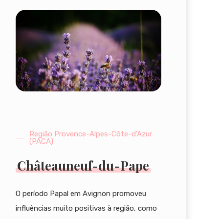
Região Provence-Alpes-Côte-d’Azur
(PACA)
Châteauneuf-du-Pape
O período Papal em Avignon promoveu
influências muito positivas à região, como