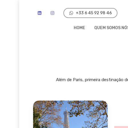
Skip
to
‭+33 6 45 92 98 46‬
main
HOME
QUEM SOMOS NÓ
content
Além de Paris, primeira destinação d