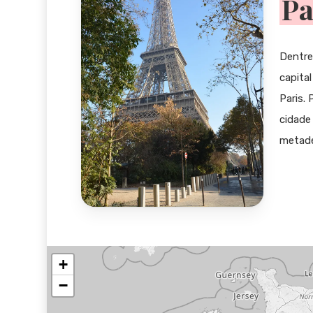
Pa
Dentre 
capita
Paris.
cidade
metade
+
−