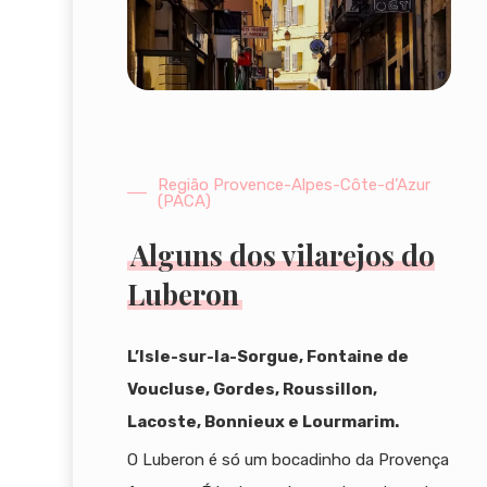
Região Provence-Alpes-Côte-d’Azur
(PACA)
Alguns dos vilarejos do
Luberon
L’Isle-sur-la-Sorgue, Fontaine de
Voucluse, Gordes, Roussillon,
Lacoste, Bonnieux e Lourmarim.
O Luberon é só um bocadinho da Provença